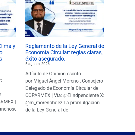
Clima y
Reglamento de la Ley General de
o
Economía Circular: reglas claras,
s
éxito asegurado.
5 agosto, 2026
Artículo de Opinión escrito
r:
por Miguel Ángel Moreno , Consejero
|
Delegado de Economía Circular de
e
COPARMEX | Vía: @ElIndpendiente X:
PARMEX |
@m_morenohdez La promulgación
anchosuarezh
de la Ley General de