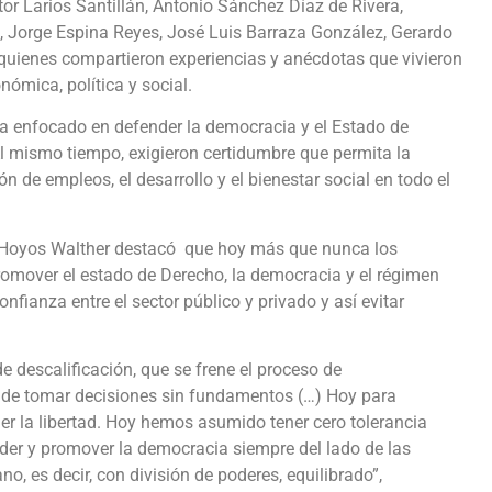
tor Larios Santillán, Antonio Sánchez Díaz de Rivera,
 Jorge Espina Reyes, José Luis Barraza González, Gerardo
 quienes compartieron experiencias y anécdotas que vivieron
ómica, política y social.
a enfocado en defender la democracia y el Estado de
 Al mismo tiempo, exigieron certidumbre que permita la
n de empleos, el desarrollo y el bienestar social en todo el
e Hoyos Walther destacó que hoy más que nunca los
romover el estado de Derecho, la democracia y el régimen
fianza entre el sector público y privado y así evitar
e descalificación, que se frene el proceso de
en de tomar decisiones sin fundamentos (…) Hoy para
r la libertad. Hoy hemos asumido tener cero tolerancia
nder y promover la democracia siempre del lado de las
o, es decir, con división de poderes, equilibrado”,