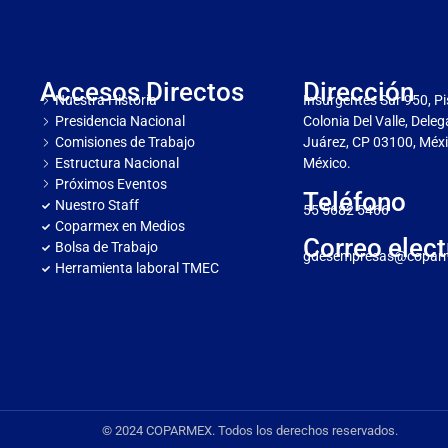
Accesos Directos
Dirección
Nuestra Historia
Insurgentes Sur 950, Pi
Presidencia Nacional
Colonia Del Valle, Dele
Comisiones de Trabajo
Juárez, CP 03100, Méxi
Estructura Nacional
México.
Próximos Eventos
Teléfono
Nuestro Staff
55 5682 5466
Coparmex en Medios
Correo elect
Bolsa de Trabajo
gdesempresas@copar
Herramienta laboral TMEC
© 2024 COPARMEX. Todos los derechos reservados.