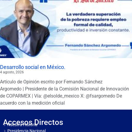
Desarrollo social en México.
4 agosto, 2026
Artículo de Opinión escrito por Fernando Sánchez
Argomedo | Presidente de la Comisión Nacional de Innovación
de COPARMEX | Vía: @elsolde_mexico X: @fsargomedo De
acuerdo con la medición oficial
Accesos Directos
Nuestra Historia
Presidencia Nacional