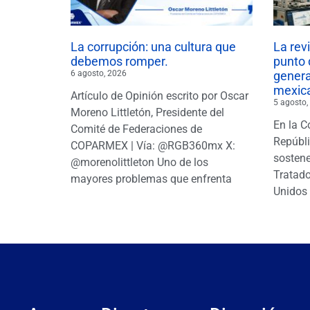
La corrupción: una cultura que
La rev
debemos romper.
punto 
6 agosto, 2026
gener
mexic
Artículo de Opinión escrito por Oscar
5 agosto,
Moreno Littletón, Presidente del
En la C
Comité de Federaciones de
Repúbl
COPARMEX | Vía: @RGB360mx X:
sostene
@morenolittleton Uno de los
Tratado
mayores problemas que enfrenta
Unidos 