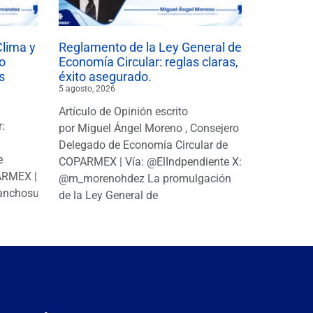
Clima y
Reglamento de la Ley General de
o
Economía Circular: reglas claras,
s
éxito asegurado.
5 agosto, 2026
Artículo de Opinión escrito
r:
por Miguel Ángel Moreno , Consejero
|
Delegado de Economía Circular de
e
COPARMEX | Vía: @ElIndpendiente X:
PARMEX |
@m_morenohdez La promulgación
anchosuarezh
de la Ley General de