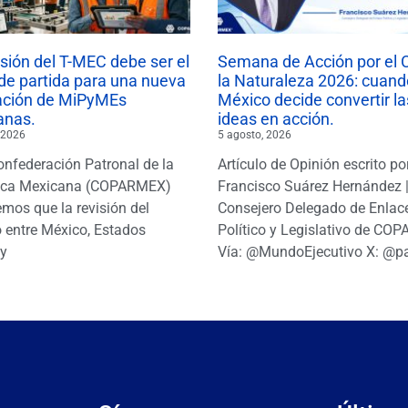
isión del T-MEC debe ser el
Semana de Acción por el 
de partida para una nueva
la Naturaleza 2026: cuand
ación de MiPyMEs
México decide convertir la
anas.
ideas en acción.
 2026
5 agosto, 2026
onfederación Patronal de la
Artículo de Opinión escrito po
ica Mexicana (COPARMEX)
Francisco Suárez Hernández 
mos que la revisión del
Consejero Delegado de Enlac
 entre México, Estados
Político y Legislativo de CO
y
Vía: @MundoEjecutivo X: @p