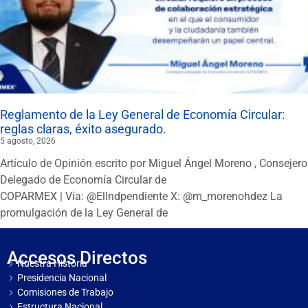
Reglamento de la Ley General de Economía Circular:
reglas claras, éxito asegurado.
5 agosto, 2026
Artículo de Opinión escrito por Miguel Ángel Moreno , Consejero
Delegado de Economía Circular de
COPARMEX | Vía: @ElIndpendiente X: @m_morenohdez La
promulgación de la Ley General de
Accesos Directos
Nuestra Historia
Presidencia Nacional
Comisiones de Trabajo
Estructura Nacional