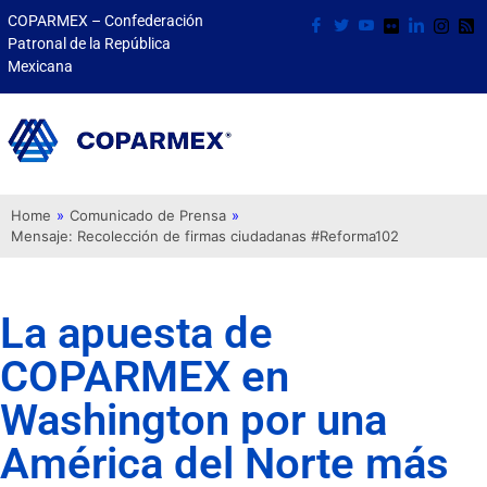
COPARMEX – Confederación
Patronal de la República
Mexicana
Home
»
Comunicado de Prensa
»
Mensaje: Recolección de firmas ciudadanas #Reforma102
La apuesta de
COPARMEX en
Washington por una
América del Norte más