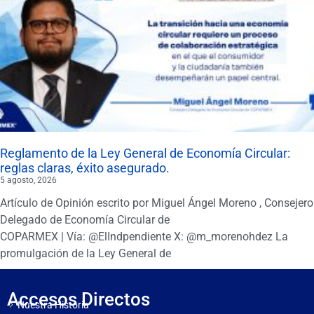
Reglamento de la Ley General de Economía Circular:
reglas claras, éxito asegurado.
5 agosto, 2026
Artículo de Opinión escrito por Miguel Ángel Moreno , Consejero
Delegado de Economía Circular de
COPARMEX | Vía: @ElIndpendiente X: @m_morenohdez La
promulgación de la Ley General de
Accesos Directos
Nuestra Historia