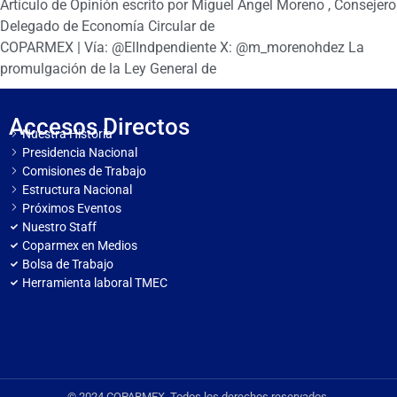
Artículo de Opinión escrito por Miguel Ángel Moreno , Consejero
Delegado de Economía Circular de
COPARMEX | Vía: @ElIndpendiente X: @m_morenohdez La
promulgación de la Ley General de
Accesos Directos
Nuestra Historia
Presidencia Nacional
Comisiones de Trabajo
Estructura Nacional
Próximos Eventos
Nuestro Staff
Coparmex en Medios
Bolsa de Trabajo
Herramienta laboral TMEC
© 2024 COPARMEX. Todos los derechos reservados.