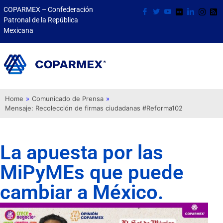
COPARMEX – Confederación
Patronal de la República
Mexicana
Home
»
Comunicado de Prensa
»
Mensaje: Recolección de firmas ciudadanas #Reforma102
La apuesta por las
MiPyMEs que puede
cambiar a México.