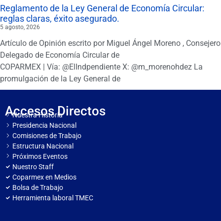
Reglamento de la Ley General de Economía Circular:
reglas claras, éxito asegurado.
5 agosto, 2026
Artículo de Opinión escrito por Miguel Ángel Moreno , Consejero
Delegado de Economía Circular de
COPARMEX | Vía: @ElIndpendiente X: @m_morenohdez La
promulgación de la Ley General de
Accesos Directos
Nuestra Historia
Presidencia Nacional
Comisiones de Trabajo
Estructura Nacional
Próximos Eventos
Nuestro Staff
Coparmex en Medios
Bolsa de Trabajo
Herramienta laboral TMEC