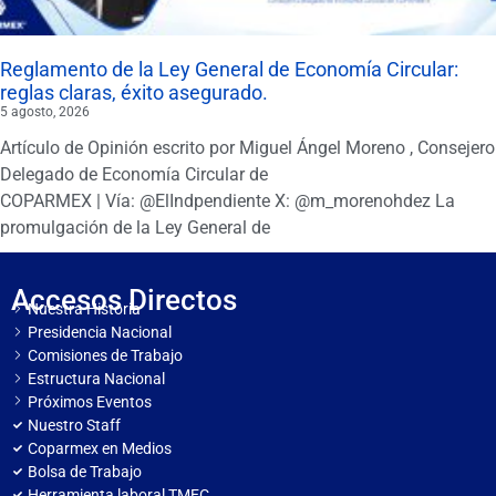
Reglamento de la Ley General de Economía Circular:
reglas claras, éxito asegurado.
5 agosto, 2026
Artículo de Opinión escrito por Miguel Ángel Moreno , Consejero
Delegado de Economía Circular de
COPARMEX | Vía: @ElIndpendiente X: @m_morenohdez La
promulgación de la Ley General de
Accesos Directos
Nuestra Historia
Presidencia Nacional
Comisiones de Trabajo
Estructura Nacional
Próximos Eventos
Nuestro Staff
Coparmex en Medios
Bolsa de Trabajo
Herramienta laboral TMEC