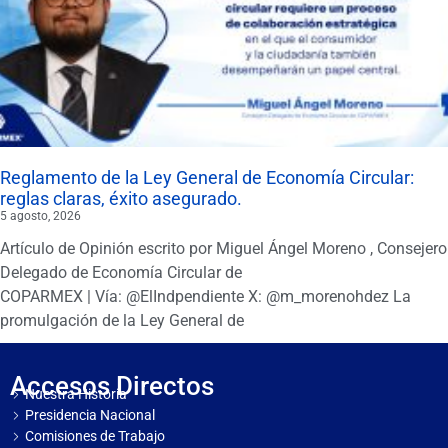
Reglamento de la Ley General de Economía Circular:
reglas claras, éxito asegurado.
5 agosto, 2026
Artículo de Opinión escrito por Miguel Ángel Moreno , Consejero
Delegado de Economía Circular de
COPARMEX | Vía: @ElIndpendiente X: @m_morenohdez La
promulgación de la Ley General de
Accesos Directos
Nuestra Historia
Presidencia Nacional
Comisiones de Trabajo