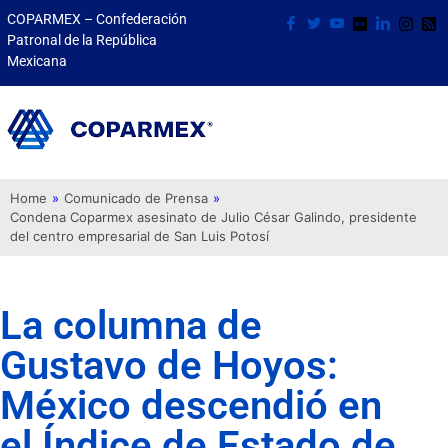
COPARMEX – Confederación
Patronal de la República
Mexicana
Home
»
Comunicado de Prensa
»
Condena Coparmex asesinato de Julio César Galindo, presidente
del centro empresarial de San Luis Potosí
La columna de
Gustavo de Hoyos:
México descendió en
el Índice de Estado de