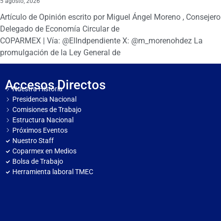
5 agosto, 2026
Artículo de Opinión escrito por Miguel Ángel Moreno , Consejero
Delegado de Economía Circular de
COPARMEX | Vía: @ElIndpendiente X: @m_morenohdez La
promulgación de la Ley General de
Accesos Directos
Nuestra Historia
Presidencia Nacional
Comisiones de Trabajo
Estructura Nacional
Próximos Eventos
Nuestro Staff
Coparmex en Medios
Bolsa de Trabajo
Herramienta laboral TMEC