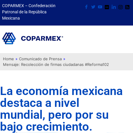
COPARMEX – Confederación
Patronal de la República
Mexicana
Home
»
Comunicado de Prensa
»
Mensaje: Recolección de firmas ciudadanas #Reforma102
La economía mexicana
destaca a nivel
mundial, pero por su
bajo crecimiento.