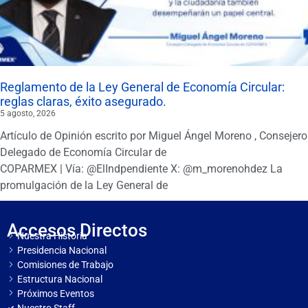
Reglamento de la Ley General de Economía Circular:
reglas claras, éxito asegurado.
5 agosto, 2026
Artículo de Opinión escrito por Miguel Ángel Moreno , Consejero
Delegado de Economía Circular de
COPARMEX | Vía: @ElIndpendiente X: @m_morenohdez La
promulgación de la Ley General de
Accesos Directos
Nuestra Historia
Presidencia Nacional
Comisiones de Trabajo
Estructura Nacional
Próximos Eventos
Nuestro Staff