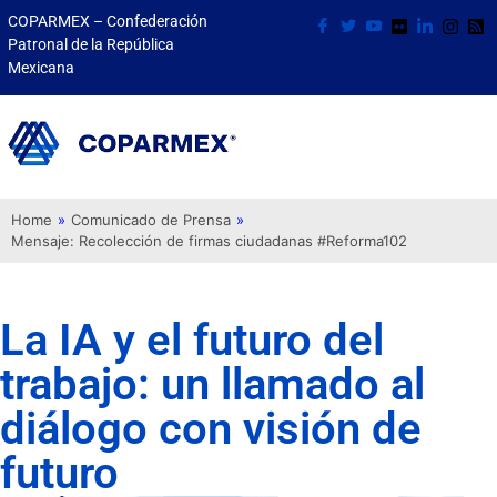
COPARMEX – Confederación
Patronal de la República
Mexicana
Home
»
Comunicado de Prensa
»
Mensaje: Recolección de firmas ciudadanas #Reforma102
La IA y el futuro del
trabajo: un llamado al
diálogo con visión de
futuro