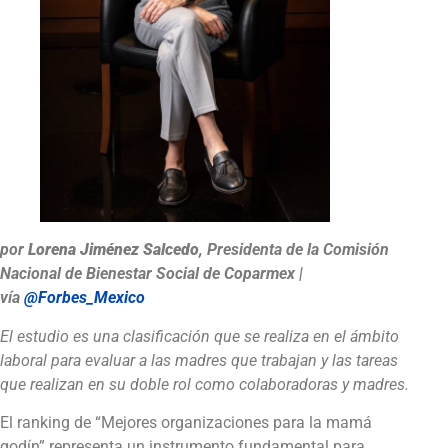
por
Lorena Jiménez Salcedo
, Presidenta de la Comisión
Nacional de Bienestar Social de Coparmex |
vía
@Forbes_Mexico
El estudio es una clasificación que se realiza en el ámbito
laboral para evaluar a las madres que trabajan y las tareas
que realizan en su doble rol como colaboradoras y madres.
El ranking de “Mejores organizaciones para la mamá
godín” representa un instrumento fundamental para