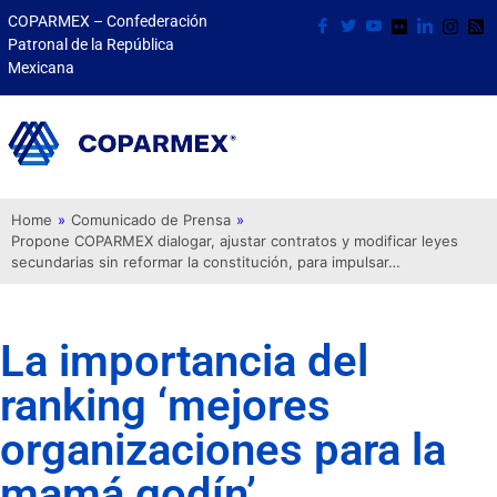
COPARMEX – Confederación
Patronal de la República
Mexicana
Home
»
Comunicado de Prensa
»
Propone COPARMEX dialogar, ajustar contratos y modificar leyes
secundarias sin reformar la constitución, para impulsar…
La importancia del
ranking ‘mejores
organizaciones para la
mamá godín’