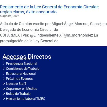
Reglamento de la Ley General de Economía Circular:
reglas claras, éxito asegurado.
5 agosto, 2026
Artículo de Opinión escrito por Miguel Ángel Moreno , Consejero
Delegado de Economía Circular de
COPARMEX | Vía: @ElIndpendiente X: @m_morenohdez La
promulgación de la Ley General de
Accesos Directos
Nuestra Historia
Presidencia Nacional
Comisiones de Trabajo
Estructura Nacional
Próximos Eventos
Nuestro Staff
Coparmex en Medios
Bolsa de Trabajo
Herramienta laboral TMEC