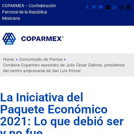
COPARMEX – Confederación
Patronal de la República
Mexicana
Home
»
Comunicado de Prensa
»
Condena Coparmex asesinato de Julio César Galindo, presidente
del centro empresarial de San Luis Potosí
La Iniciativa del
Paquete Económico
2021: Lo que debió ser
y no fue