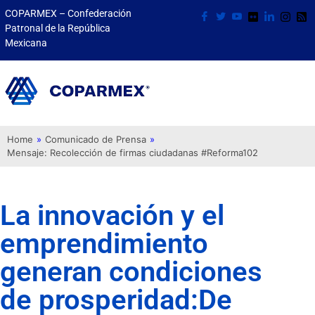
COPARMEX – Confederación
Patronal de la República
Mexicana
Home
»
Comunicado de Prensa
»
Mensaje: Recolección de firmas ciudadanas #Reforma102
La innovación y el
emprendimiento
generan condiciones
de prosperidad:De