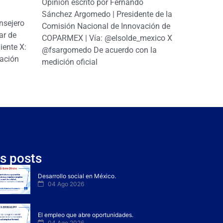
Opinión escrito por Fernando
Sánchez Argomedo | Presidente de la
nsejero
Comisión Nacional de Innovación de
ar de
COPARMEX | Vía: @elsolde_mexico X:
ente X:
@fsargomedo De acuerdo con la
ación
medición oficial
s posts
Desarrollo social en México.
04 Ago 2026
El empleo que abre oportunidades.
04 Ago 2026