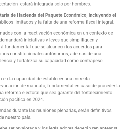
ertación- estará integrada solo por hombres.
aría de Hacienda del Paquete Económico, incluyendo el
licos limitados y la falta de una reforma fiscal integral.
nados con la reactivación económica en un contexto de
 demandará iniciativas y leyes que simplifiquen y
rá fundamental que se alcancen los acuerdos para
rganos constitucionales autónomos, además de una
ndencia y fortalezca su capacidad como contrapeso
n en la capacidad de establecer una correcta
revocación de mandato, fundamental en caso de proceder la
na reforma electoral que sea garante del fortalecimiento
ición pacífica en 2024.
ndas durante las reuniones plenarias, serán definitivos
 de nuestro país.
be ser revalorada y los legisladores deberán replantear su