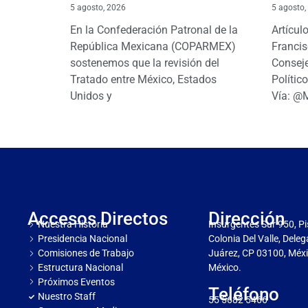
5 agosto, 2026
5 agosto,
En la Confederación Patronal de la
Artícul
República Mexicana (COPARMEX)
Francis
sostenemos que la revisión del
Conseje
Tratado entre México, Estados
Polític
Unidos y
Vía: @
Accesos Directos
Dirección
Nuestra Historia
Insurgentes Sur 950, Pi
Presidencia Nacional
Colonia Del Valle, Dele
Comisiones de Trabajo
Juárez, CP 03100, Méxi
Estructura Nacional
México.
Próximos Eventos
Teléfono
Nuestro Staff
55 5682 5466