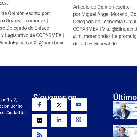
 2026
Artículo de Opinión escrito
o de Opinión escrito por:
por Miguel Ángel Moreno , Co
co Suárez Hernández |
Delegado de Economía Circul
ro Delegado de Enlace
COPARMEX | Vía: @ElIndpendi
o y Legislativo de COPARMEX |
@m_morenohdez La promulg
MundoEjecutivo X: @panchosuarezh
de la Ley General de
Síguenos en
Último
sos 1 y 2,
gación Benito
co, Ciudad de