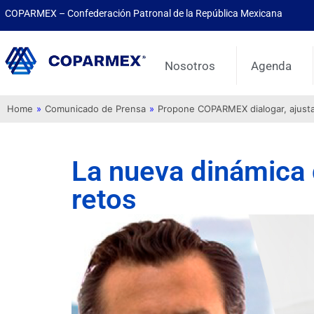
COPARMEX – Confederación Patronal de la República Mexicana
Nosotros
Agenda
Home
»
Comunicado de Prensa
»
Propone COPARMEX dialogar, ajustar 
La nueva dinámica 
retos