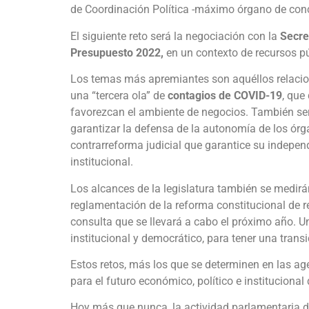
de Coordinación Política -máximo órgano de conc
El siguiente reto será la negociación con la
Secret
Presupuesto 2022,
en un contexto de recursos púb
Los temas más apremiantes son aquéllos relacio
una “tercera ola” de
contagios de COVID-19
, que
favorezcan el ambiente de negocios. También se
garantizar la defensa de la autonomía de los ó
contrarreforma judicial que garantice su indepe
institucional.
Los alcances de la legislatura también se medirá
reglamentación de la reforma constitucional de 
consulta que se llevará a cabo el próximo año. U
institucional y democrático, para tener una trans
Estos retos, más los que se determinen en las age
para el futuro económico, político e institucional
Hoy más que nunca, la actividad parlamentaria de