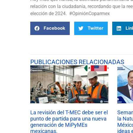
relación con la ciudadanía, recordando que la re
elección de 2024. #OpiniónCoparmex
Facebook
Twitter
Lin
PUBLICACIONES RELACIONADAS
La revisión del T-MEC debe ser el
Semana
punto de partida para una nueva
la Nat
generación de MiPyMEs
México
mexicanas.
ideas 