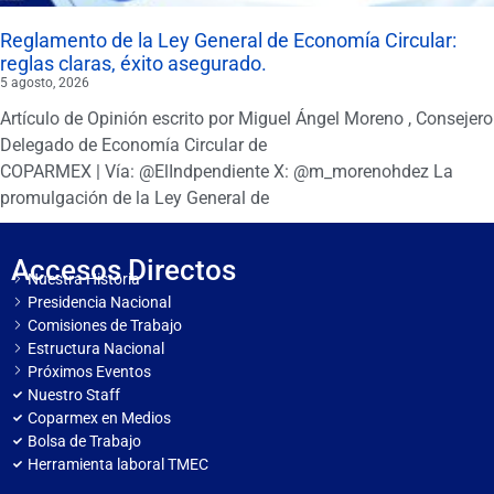
Reglamento de la Ley General de Economía Circular:
reglas claras, éxito asegurado.
5 agosto, 2026
Artículo de Opinión escrito por Miguel Ángel Moreno , Consejero
Delegado de Economía Circular de
COPARMEX | Vía: @ElIndpendiente X: @m_morenohdez La
promulgación de la Ley General de
Accesos Directos
Nuestra Historia
Presidencia Nacional
Comisiones de Trabajo
Estructura Nacional
Próximos Eventos
Nuestro Staff
Coparmex en Medios
Bolsa de Trabajo
Herramienta laboral TMEC