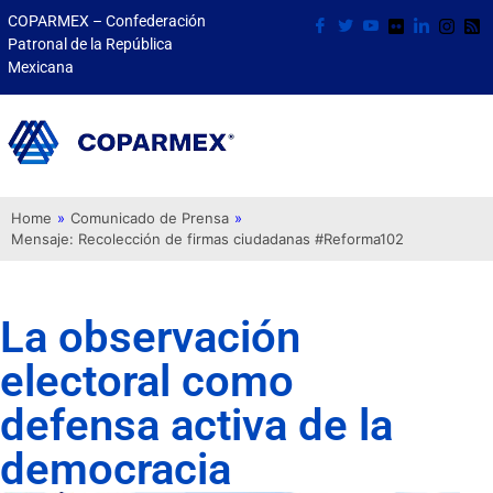
COPARMEX – Confederación
Patronal de la República
Mexicana
Home
»
Comunicado de Prensa
»
Mensaje: Recolección de firmas ciudadanas #Reforma102
La observación
electoral como
defensa activa de la
democracia