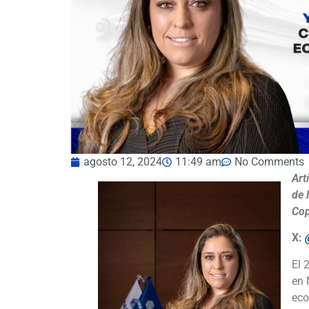
agosto 12, 2024
11:49 am
No Comments
Art
de 
Cop
X:
El 
en 
eco