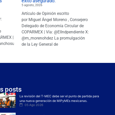
s
éxito asegurado.
5 agosto, 2026
Artículo de Opinión escrito
r:
por Miguel Ángel Moreno , Consejero
|
Delegado de Economía Circular de
e
COPARMEX | Vía: @ElIndpendiente X:
PARMEX |
@m_morenohdez La promulgación
anchosuarezh
de la Ley General de
s posts
La revisión del T-MEC debe ser el punto de partida para
una nueva generación de MiPyMEs mexicanas.
05 Ago 2026