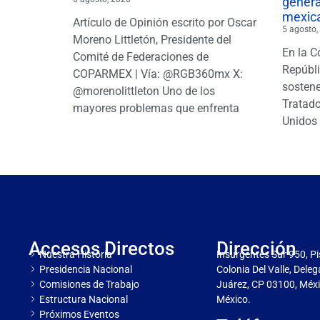
gener
mexic
Artículo de Opinión escrito por Oscar
5 agosto,
Moreno Littletón, Presidente del
En la C
Comité de Federaciones de
Repúbl
COPARMEX | Vía: @RGB360mx X:
sostene
@morenolittleton Uno de los
Tratado
mayores problemas que enfrenta
Unidos 
Accesos Directos
Dirección
Nuestra Historia
Insurgentes Sur 950, Pi
Presidencia Nacional
Colonia Del Valle, Dele
Comisiones de Trabajo
Juárez, CP 03100, Méxi
Estructura Nacional
México.
Próximos Eventos