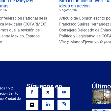
ación de MiPyMEs
México decide convertir la
anas.
ideas en acción.
 2026
5 agosto, 2026
onfederación Patronal de la
Artículo de Opinión escrito po
ica Mexicana (COPARMEX)
Francisco Suárez Hernández 
mos que la revisión del
Consejero Delegado de Enlac
 entre México, Estados
Político y Legislativo de CO
y
Vía: @MundoEjecutivo X: @p
Síguenos en
Último
sos 1 y 2,
gación Benito
co, Ciudad de