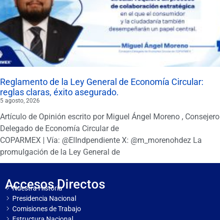
Reglamento de la Ley General de Economía Circular:
reglas claras, éxito asegurado.
5 agosto, 2026
Artículo de Opinión escrito por Miguel Ángel Moreno , Consejero
Delegado de Economía Circular de
COPARMEX | Vía: @ElIndpendiente X: @m_morenohdez La
promulgación de la Ley General de
Accesos Directos
Nuestra Historia
Presidencia Nacional
Comisiones de Trabajo
Estructura Nacional