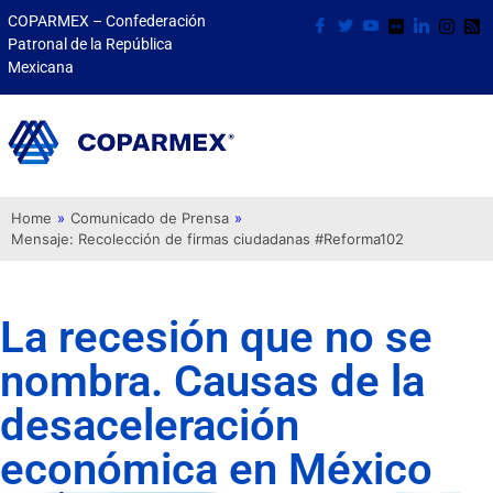
COPARMEX – Confederación
Patronal de la República
Mexicana
Home
»
Comunicado de Prensa
»
Mensaje: Recolección de firmas ciudadanas #Reforma102
La recesión que no se
nombra. Causas de la
desaceleración
económica en México