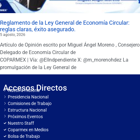
Reglamento de la Ley General de Economía Circular:
reglas claras, éxito asegurado.
5 agosto, 2026
Artículo de Opinión escrito por Miguel Ángel Moreno , Consejero
Delegado de Economía Circular de
COPARMEX | Vía: @ElIndpendiente X: @m_morenohdez La
promulgación de la Ley General de
Accesos Directos
Nuestra Historia
Presidencia Nacional
Comisiones de Trabajo
Estructura Nacional
Próximos Eventos
Nuestro Staff
Coparmex en Medios
Bolsa de Trabajo