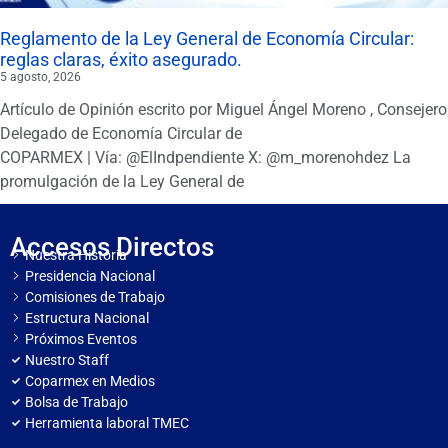
Reglamento de la Ley General de Economía Circular:
reglas claras, éxito asegurado.
5 agosto, 2026
Artículo de Opinión escrito por Miguel Ángel Moreno , Consejero
Delegado de Economía Circular de
COPARMEX | Vía: @ElIndpendiente X: @m_morenohdez La
promulgación de la Ley General de
Accesos Directos
Nuestra Historia
Presidencia Nacional
Comisiones de Trabajo
Estructura Nacional
Próximos Eventos
Nuestro Staff
Coparmex en Medios
Bolsa de Trabajo
Herramienta laboral TMEC