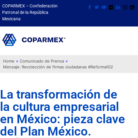
COPARMEX – Confederación
Patronal de la República
Mexicana
Home
»
Comunicado de Prensa
»
Mensaje: Recolección de firmas ciudadanas #Reforma102
La transformación de
la cultura empresarial
en México: pieza clave
del Plan México.