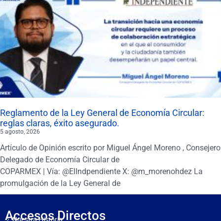
Reglamento de la Ley General de Economía Circular:
reglas claras, éxito asegurado.
5 agosto, 2026
Artículo de Opinión escrito por Miguel Ángel Moreno , Consejero
Delegado de Economía Circular de
COPARMEX | Vía: @ElIndpendiente X: @m_morenohdez La
promulgación de la Ley General de
Accesos Directos
Nuestra Historia