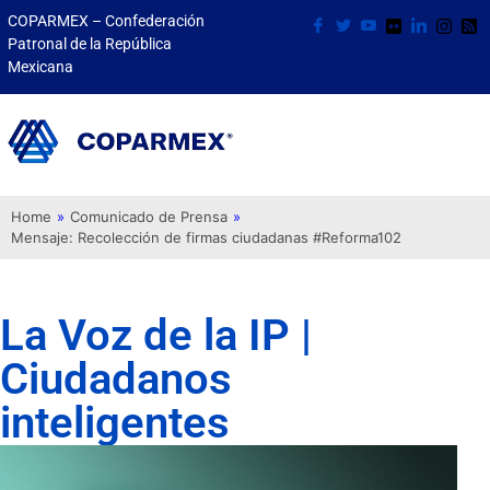
COPARMEX – Confederación
Patronal de la República
Mexicana
Home
»
Comunicado de Prensa
»
Mensaje: Recolección de firmas ciudadanas #Reforma102
La Voz de la IP |
Ciudadanos
inteligentes