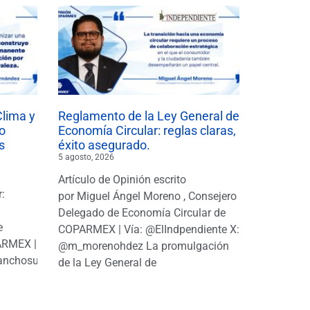
Clima y
Reglamento de la Ley General de
o
Economía Circular: reglas claras,
s
éxito asegurado.
5 agosto, 2026
Artículo de Opinión escrito
r:
por Miguel Ángel Moreno , Consejero
|
Delegado de Economía Circular de
e
COPARMEX | Vía: @ElIndpendiente X:
PARMEX |
@m_morenohdez La promulgación
anchosuarezh
de la Ley General de