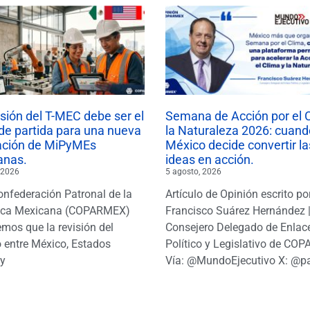
isión del T-MEC debe ser el
Semana de Acción por el 
de partida para una nueva
la Naturaleza 2026: cuand
ación de MiPyMEs
México decide convertir la
anas.
ideas en acción.
 2026
5 agosto, 2026
onfederación Patronal de la
Artículo de Opinión escrito po
ica Mexicana (COPARMEX)
Francisco Suárez Hernández 
mos que la revisión del
Consejero Delegado de Enlac
 entre México, Estados
Político y Legislativo de CO
y
Vía: @MundoEjecutivo X: @p