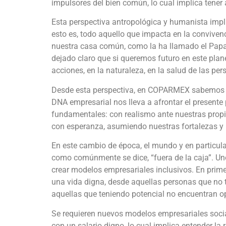
impulsores del bien común, lo cual implica tener 
Esta perspectiva antropológica y humanista impli
esto es, todo aquello que impacta en la convivenc
nuestra casa común, como la ha llamado el Papa 
dejado claro que si queremos futuro en este pla
acciones, en la naturaleza, en la salud de las pe
Desde esta perspectiva, en COPARMEX sabemos q
DNA empresarial nos lleva a afrontar el presente 
fundamentales: con realismo ante nuestras propi
con esperanza, asumiendo nuestras fortalezas y 
En este cambio de época, el mundo y en particula
como comúnmente se dice, “fuera de la caja”. Uno
crear modelos empresariales inclusivos. En primer
una vida digna, desde aquellas personas que no t
aquellas que teniendo potencial no encuentran o
Se requieren nuevos modelos empresariales soci
con un salario digno, lo cual implica entender la 