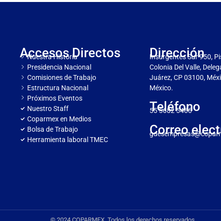
Accesos Directos
Dirección
Nuestra Historia
Insurgentes Sur 950, Pi
Presidencia Nacional
Colonia Del Valle, Dele
Comisiones de Trabajo
Juárez, CP 03100, Méxi
Estructura Nacional
México.
Próximos Eventos
Teléfono
Nuestro Staff
55 5682 5466
Coparmex en Medios
Correo elect
Bolsa de Trabajo
gdesempresas@copar
Herramienta laboral TMEC
© 2024 COPARMEX. Todos los derechos reservados.