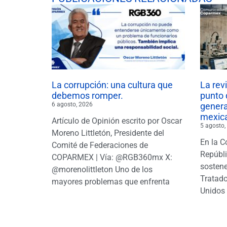
La corrupción: una cultura que
La rev
debemos romper.
punto 
6 agosto, 2026
gener
mexic
Artículo de Opinión escrito por Oscar
5 agosto,
Moreno Littletón, Presidente del
En la C
Comité de Federaciones de
Repúbl
COPARMEX | Vía: @RGB360mx X:
sostene
@morenolittleton Uno de los
Tratado
mayores problemas que enfrenta
Unidos 