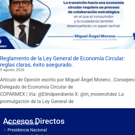
Reglamento de la Ley General de Economía Circular:
reglas claras, éxito asegurado.
5 agosto, 2026
Artículo de Opinión escrito por Miguel Ángel Moreno , Consejero
Delegado de Economía Circular de
COPARMEX | Vía: @ElIndpendiente X: @m_morenohdez La
promulgación de la Ley General de
Accesos Directos
Nuestra Historia
Presidencia Nacional