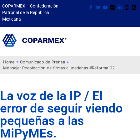
COPARMEX – Confederación
Patronal de la República
Mexicana
Home
»
Comunicado de Prensa
»
Mensaje: Recolección de firmas ciudadanas #Reforma102
La voz de la IP / El
error de seguir viendo
pequeñas a las
MiPyMEs.