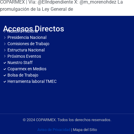
COPARMEX | Vía: @ElIndpendiente X: @m_morenohdez La
promulgación de la Ley General de
Accesos Directos
Nuestra Historia
Presidencia Nacional
Comisiones de Trabajo
Estructura Nacional
Próximos Eventos
Nuestro Staff
Coparmex en Medios
Bolsa de Trabajo
Herramienta laboral TMEC
© 2024 COPARMEX. Todos los derechos reservados.
Aviso de Privacidad
| Mapa del Sitio