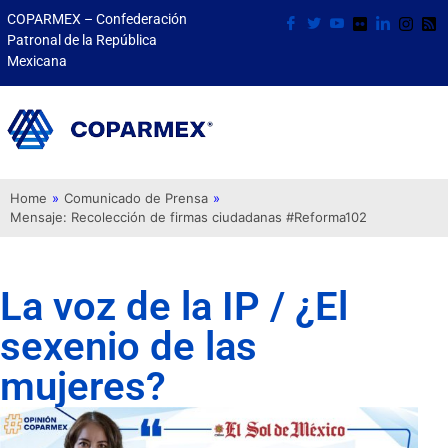
COPARMEX – Confederación
Patronal de la República
Mexicana
Home
»
Comunicado de Prensa
»
Mensaje: Recolección de firmas ciudadanas #Reforma102
La voz de la IP / ¿El
sexenio de las
mujeres?