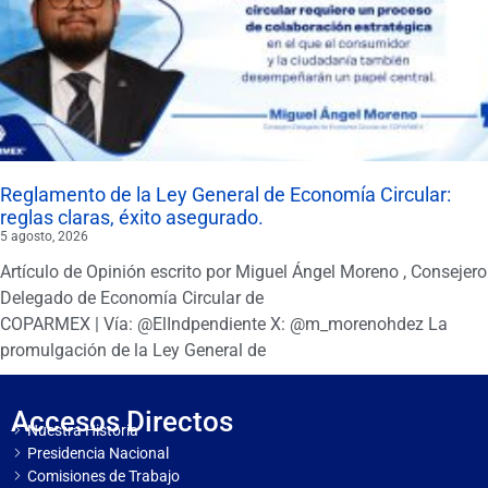
Reglamento de la Ley General de Economía Circular:
reglas claras, éxito asegurado.
5 agosto, 2026
Artículo de Opinión escrito por Miguel Ángel Moreno , Consejero
Delegado de Economía Circular de
COPARMEX | Vía: @ElIndpendiente X: @m_morenohdez La
promulgación de la Ley General de
Accesos Directos
Nuestra Historia
Presidencia Nacional
Comisiones de Trabajo