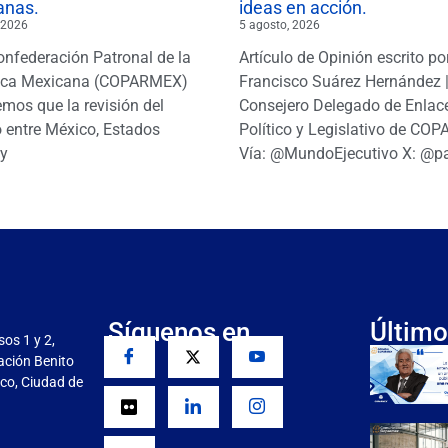
anas.
ideas en acción.
 2026
5 agosto, 2026
onfederación Patronal de la
Artículo de Opinión escrito po
ica Mexicana (COPARMEX)
Francisco Suárez Hernández 
mos que la revisión del
Consejero Delegado de Enlac
 entre México, Estados
Político y Legislativo de CO
y
Vía: @MundoEjecutivo X: @p
Síguenos en
Último
sos 1 y 2,
gación Benito
co, Ciudad de