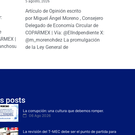
5 agosto, 2026
Artículo de Opinión escrito
r:
por Miguel Ángel Moreno , Consejero
|
Delegado de Economía Circular de
e
COPARMEX | Vía: @ElIndpendiente X:
PARMEX |
@m_morenohdez La promulgación
anchosuarezh
de la Ley General de
s posts
La corrupción: una cultura que debemos romper.
06 Ago 2026
La revisión del T-MEC debe ser el punto de partida para