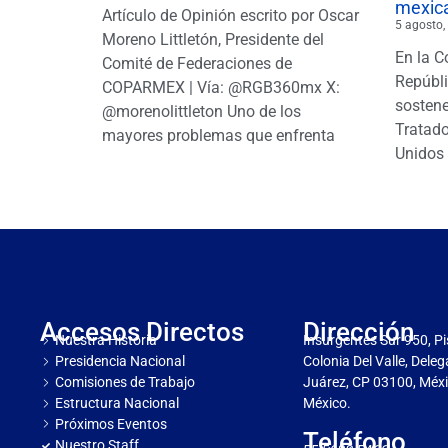
mexic
Artículo de Opinión escrito por Oscar
5 agosto,
Moreno Littletón, Presidente del
En la C
Comité de Federaciones de
Repúbl
COPARMEX | Vía: @RGB360mx X:
sostene
@morenolittleton Uno de los
Tratado
mayores problemas que enfrenta
Unidos 
Accesos Directos
Dirección
Nuestra Historia
Insurgentes Sur 950, Pi
Presidencia Nacional
Colonia Del Valle, Dele
Comisiones de Trabajo
Juárez, CP 03100, Méxi
Estructura Nacional
México.
Próximos Eventos
Teléfono
Nuestro Staff