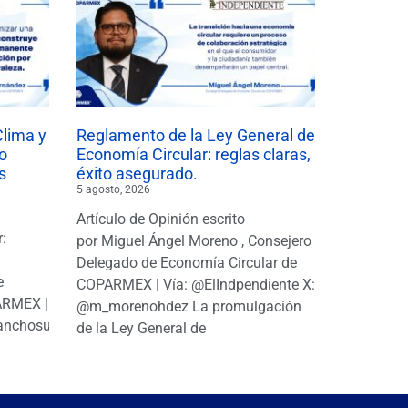
Clima y
Reglamento de la Ley General de
o
Economía Circular: reglas claras,
s
éxito asegurado.
5 agosto, 2026
Artículo de Opinión escrito
r:
por Miguel Ángel Moreno , Consejero
|
Delegado de Economía Circular de
e
COPARMEX | Vía: @ElIndpendiente X:
PARMEX |
@m_morenohdez La promulgación
anchosuarezh
de la Ley General de