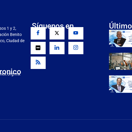
Síguenos en
Último
sos 1 y 2,
gación Benito
co, Ciudad de
ronico
mex.org.mx