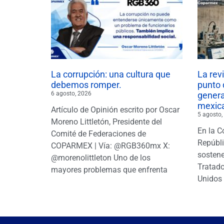
La corrupción: una cultura que
La rev
debemos romper.
punto 
6 agosto, 2026
gener
mexic
Artículo de Opinión escrito por Oscar
5 agosto,
Moreno Littletón, Presidente del
En la C
Comité de Federaciones de
Repúbl
COPARMEX | Vía: @RGB360mx X:
sostene
@morenolittleton Uno de los
Tratado
mayores problemas que enfrenta
Unidos 