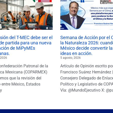
isión del T-MEC debe ser el
Semana de Acción por el 
de partida para una nueva
la Naturaleza 2026: cuand
ación de MiPyMEs
México decide convertir la
anas.
ideas en acción.
 2026
5 agosto, 2026
onfederación Patronal de la
Artículo de Opinión escrito po
ica Mexicana (COPARMEX)
Francisco Suárez Hernández 
mos que la revisión del
Consejero Delegado de Enlac
 entre México, Estados
Político y Legislativo de CO
y
Vía: @MundoEjecutivo X: @p