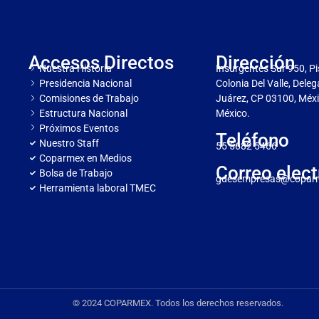
Accesos Directos
Dirección
Nuestra Historia
Insurgentes Sur 950, Pi
Presidencia Nacional
Colonia Del Valle, Dele
Comisiones de Trabajo
Juárez, CP 03100, Méxi
Estructura Nacional
México.
Próximos Eventos
Teléfono
Nuestro Staff
55 5682 5466
Coparmex en Medios
Correo elect
Bolsa de Trabajo
gdesempresas@copar
Herramienta laboral TMEC
© 2024 COPARMEX. Todos los derechos reservados.