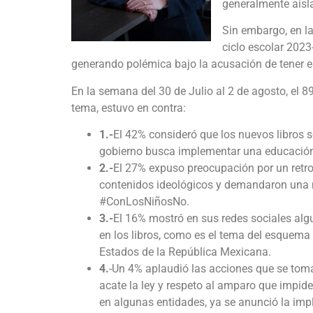
generalmente aisl
Sin embargo, en l
ciclo escolar 2023
generando polémica bajo la acusación de tener er
En la semana del 30 de Julio al 2 de agosto, el 8
tema, estuvo en contra:
1.-
El 42% consideró que los nuevos libros s
gobierno busca implementar una educació
2.-
El 27% expuso preocupación por un retro
contenidos ideológicos y demandaron una m
#ConLosNiñosNo.
3.-
El 16% mostró en sus redes sociales alg
en los libros, como es el tema del esquem
Estados de la República Mexicana.
4.
-Un 4% aplaudió las acciones que se toma
acate la ley y respeto al amparo que impide
en algunas entidades, ya se anunció la im