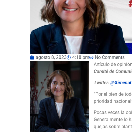
agosto 8, 2023
4:18 pm
No Comments
Artículo de opinión
Comité de Comunic
Twitter:
@XimenaC
“Por el bien de t
prioridad nacional
Pocas veces la opi
Generalmente lo h
quejas sobre plan