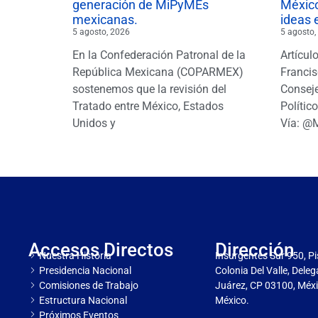
generación de MiPyMEs
México
mexicanas.
ideas 
5 agosto, 2026
5 agosto,
En la Confederación Patronal de la
Artícul
República Mexicana (COPARMEX)
Francis
sostenemos que la revisión del
Conseje
Tratado entre México, Estados
Polític
Unidos y
Vía: @
Accesos Directos
Dirección
Nuestra Historia
Insurgentes Sur 950, Pi
Presidencia Nacional
Colonia Del Valle, Dele
Comisiones de Trabajo
Juárez, CP 03100, Méxi
Estructura Nacional
México.
Próximos Eventos