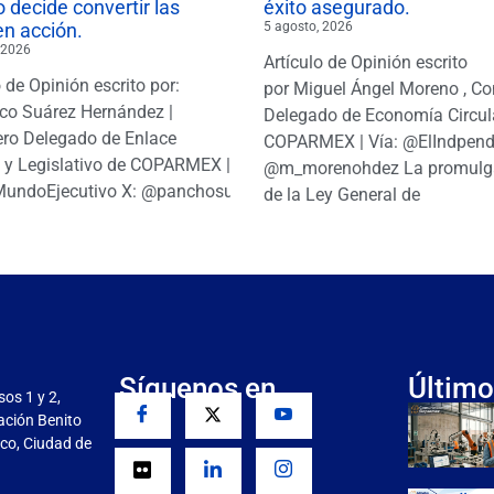
 decide convertir las
éxito asegurado.
en acción.
5 agosto, 2026
 2026
Artículo de Opinión escrito
o de Opinión escrito por:
por Miguel Ángel Moreno , Co
co Suárez Hernández |
Delegado de Economía Circul
ro Delegado de Enlace
COPARMEX | Vía: @ElIndpendi
o y Legislativo de COPARMEX |
@m_morenohdez La promulg
MundoEjecutivo X: @panchosuarezh
de la Ley General de
Síguenos en
Último
sos 1 y 2,
gación Benito
co, Ciudad de