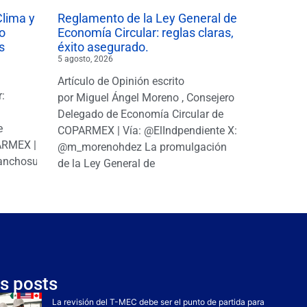
Clima y
Reglamento de la Ley General de
o
Economía Circular: reglas claras,
s
éxito asegurado.
5 agosto, 2026
Artículo de Opinión escrito
r:
por Miguel Ángel Moreno , Consejero
|
Delegado de Economía Circular de
e
COPARMEX | Vía: @ElIndpendiente X:
PARMEX |
@m_morenohdez La promulgación
anchosuarezh
de la Ley General de
s posts
La revisión del T-MEC debe ser el punto de partida para