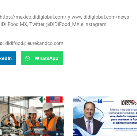
: https://mexico.didiglobal.com/ y www.didiglobal.com/news
 DiDi Food MX, Twitter @DiDiFood_MX e Instagram
Co:
didifood@eurekandco.com
kedIn
WhatsApp