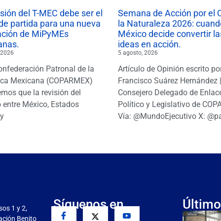
isión del T-MEC debe ser el
Semana de Acción por el 
de partida para una nueva
la Naturaleza 2026: cuand
ación de MiPyMEs
México decide convertir la
anas.
ideas en acción.
 2026
5 agosto, 2026
onfederación Patronal de la
Artículo de Opinión escrito po
ica Mexicana (COPARMEX)
Francisco Suárez Hernández 
mos que la revisión del
Consejero Delegado de Enlac
 entre México, Estados
Político y Legislativo de CO
y
Vía: @MundoEjecutivo X: @p
Síguenos en
Último
sos 1 y 2,
gación Benito