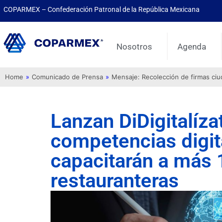
COPARMEX – Confederación Patronal de la República Mexicana
Nosotros
Agenda
Home
»
Comunicado de Prensa
»
Mensaje: Recolección de firmas ci
Lanzan DiDigitalíz
competencias digit
capacitarán a más
restauranteras