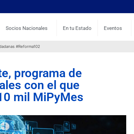
Socios Nacionales
En tu Estado
Eventos
udadanas #Reforma102
ate, programa de
ales con el que
 10 mil MiPyMes