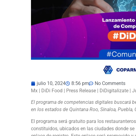
julio 10, 2024
8:56 pm
No Comments
Mx | DiDi Food | Press Release | DiDigitalizate | 
El programa de competencias digitales buscará ben
en los estados de Quintana Roo, Sinaloa, Puebla,
El programa será gratuito para los restauranteros
constituidos, ubicados en las ciudades donde se 
enlace de registro. Este enlace será promovido y 