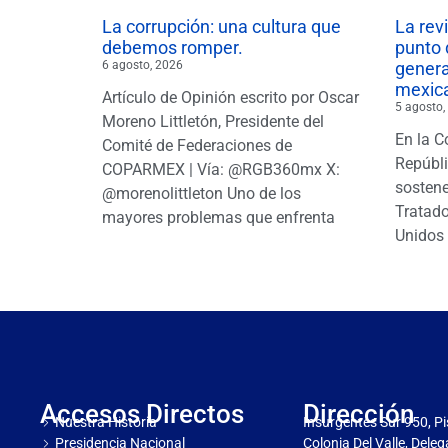
La corrupción: una cultura que
La rev
debemos romper.
punto 
6 agosto, 2026
gener
mexic
Artículo de Opinión escrito por Oscar
5 agosto,
Moreno Littletón, Presidente del
En la C
Comité de Federaciones de
Repúbl
COPARMEX | Vía: @RGB360mx X:
sostene
@morenolittleton Uno de los
Tratado
mayores problemas que enfrenta
Unidos 
Accesos Directos
Dirección
Nuestra Historia
Insurgentes Sur 950, Pi
Presidencia Nacional
Colonia Del Valle, Dele