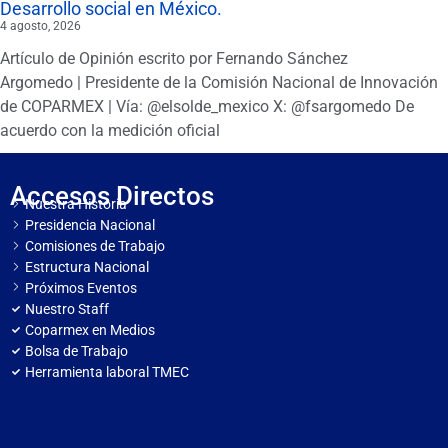
Desarrollo social en México.
4 agosto, 2026
Artículo de Opinión escrito por Fernando Sánchez
Argomedo | Presidente de la Comisión Nacional de Innovación
de COPARMEX | Vía: @elsolde_mexico X: @fsargomedo De
acuerdo con la medición oficial
Accesos Directos
Nuestra Historia
Presidencia Nacional
Comisiones de Trabajo
Estructura Nacional
Próximos Eventos
Nuestro Staff
Coparmex en Medios
Bolsa de Trabajo
Herramienta laboral TMEC