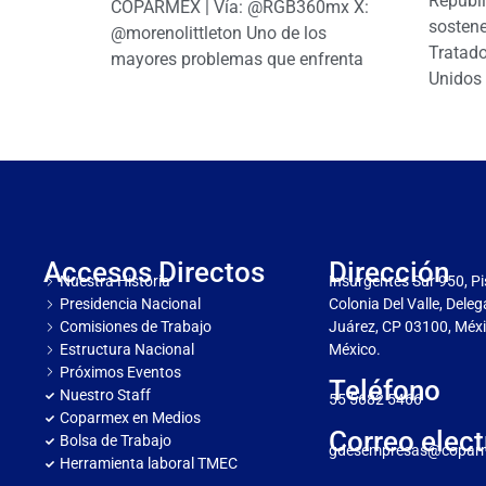
Repúbl
COPARMEX | Vía: @RGB360mx X:
sostene
@morenolittleton Uno de los
Tratado
mayores problemas que enfrenta
Unidos 
Accesos Directos
Dirección
Nuestra Historia
Insurgentes Sur 950, Pi
Presidencia Nacional
Colonia Del Valle, Dele
Comisiones de Trabajo
Juárez, CP 03100, Méxi
Estructura Nacional
México.
Próximos Eventos
Teléfono
Nuestro Staff
55 5682 5466
Coparmex en Medios
Correo elect
Bolsa de Trabajo
gdesempresas@copar
Herramienta laboral TMEC