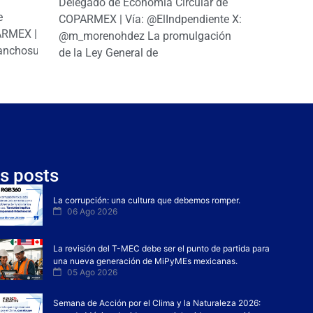
|
Delegado de Economía Circular de
e
COPARMEX | Vía: @ElIndpendiente X:
PARMEX |
@m_morenohdez La promulgación
anchosuarezh
de la Ley General de
s posts
La corrupción: una cultura que debemos romper.
06 Ago 2026
La revisión del T-MEC debe ser el punto de partida para
una nueva generación de MiPyMEs mexicanas.
05 Ago 2026
Semana de Acción por el Clima y la Naturaleza 2026: