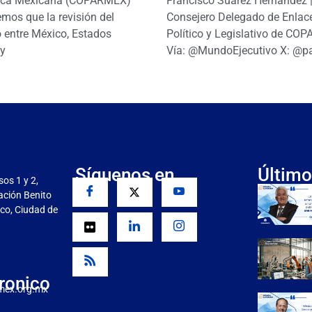
ica Mexicana (COPARMEX)
Francisco Suárez Hernández 
mos que la revisión del
Consejero Delegado de Enlac
 entre México, Estados
Político y Legislativo de CO
y
Vía: @MundoEjecutivo X: @p
Síguenos en
Último
sos 1 y 2,
gación Benito
co, Ciudad de
ronico
mex.org.mx