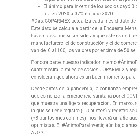
El ánimo para invertir de los socios cayó 
marzo 2020 a 37% en julio 2020.
#DataCOPARMEX actualiza cada mes el dato de co
Este dato se calcula a partir de la Encuesta Men
los empresarios si consideran que este es un bue
manufacturero, el de construcción y el de comer
van del 0 al 100; los valores por encima de 50 se
Por otra parte, nuestro indicador interno #Ánimo
cuatrimestral a miles de socios COPARMEX y repo
consideran que ahora es un buen momento para l
Desde antes de la pandemia, la confianza empres
que comenzó la emergencia sanitaria por el COVI
que muestra una ligera recuperación. En marzo, re
la que se tiene registro (-13 puntos) y registró s
(+3 puntos mes con mes), nos llevará un año que
optimistas. El #ÁnimoParaInvertir, aún bajo ant
a 37%.