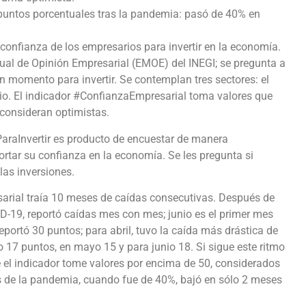
3 puntos porcentuales tras la pandemia: pasó de 40% en
nfianza de los empresarios para invertir en la economía.
sual de Opinión Empresarial (EMOE) del INEGI; se pregunta a
n momento para invertir. Se contemplan tres sectores: el
cio. El indicador #ConfianzaEmpresarial toma valores que
 consideran optimistas.
ParaInvertir es producto de encuestar de manera
rtar su confianza en la economía. Se les pregunta si
as inversiones.
arial traía 10 meses de caídas consecutivas. Después de
D-19, reportó caídas mes con mes; junio es el primer mes
portó 30 puntos; para abril, tuvo la caída más drástica de
ólo 17 puntos, en mayo 15 y para junio 18. Si sigue este ritmo
 el indicador tome valores por encima de 50, considerados
es de la pandemia, cuando fue de 40%, bajó en sólo 2 meses