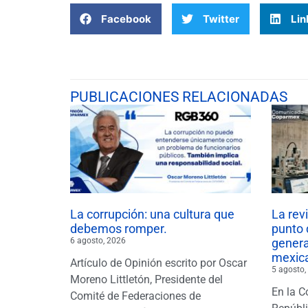
Facebook
Twitter
Lin
PUBLICACIONES RELACIONADAS
La corrupción: una cultura que
La rev
debemos romper.
punto 
6 agosto, 2026
gener
mexic
Artículo de Opinión escrito por Oscar
5 agosto,
Moreno Littletón, Presidente del
En la C
Comité de Federaciones de