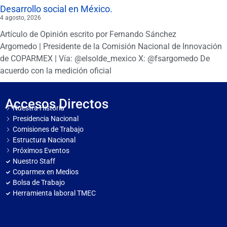
Desarrollo social en México.
4 agosto, 2026
Artículo de Opinión escrito por Fernando Sánchez
Argomedo | Presidente de la Comisión Nacional de Innovación
de COPARMEX | Vía: @elsolde_mexico X: @fsargomedo De
acuerdo con la medición oficial
Accesos Directos
Nuestra Historia
Presidencia Nacional
Comisiones de Trabajo
Estructura Nacional
Próximos Eventos
Nuestro Staff
Coparmex en Medios
Bolsa de Trabajo
Herramienta laboral TMEC