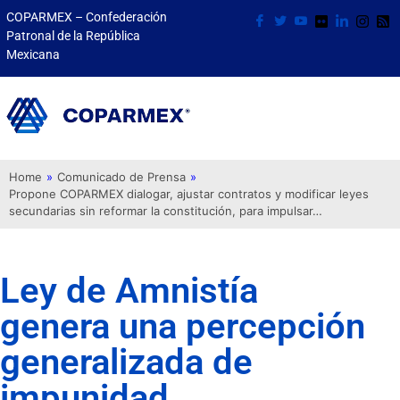
COPARMEX – Confederación
Patronal de la República
Mexicana
Home
»
Comunicado de Prensa
»
Propone COPARMEX dialogar, ajustar contratos y modificar leyes
secundarias sin reformar la constitución, para impulsar…
Ley de Amnistía
genera una percepción
generalizada de
impunidad