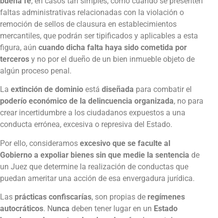
buena fe
, en casos tan simples, como cuando se presenten
faltas administrativas relacionadas con la violación o
remoción de sellos de clausura en establecimientos
mercantiles, que podrán ser tipificados y aplicables a esta
figura, aún
cuando dicha falta haya sido cometida por
terceros
y no por el dueño de un bien inmueble objeto de
algún proceso penal.
La
extinción de dominio
está
diseñada
para combatir el
poderío económico de la delincuencia organizada
, no para
crear incertidumbre a los ciudadanos expuestos a una
conducta errónea, excesiva o represiva del Estado.
Por ello, consideramos
excesivo que se faculte al
Gobierno a expoliar bienes sin que medie la sentencia
de
un Juez que determine la realización de conductas que
puedan ameritar una acción de esa envergadura jurídica.
Las
prácticas confiscarías
, son propias de
regímenes
autocráticos
. N
unca
deben tener lugar en un
Estado