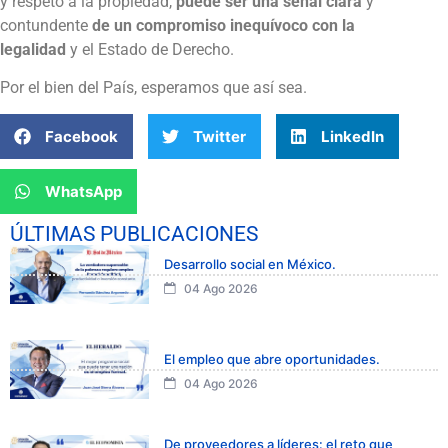
y respeto a la propiedad,
puede ser una señal clara
y
contundente
de un compromiso inequívoco con la
legalidad
y el Estado de Derecho.
Por el bien del País, esperamos que así sea.
Facebook
Twitter
LinkedIn
WhatsApp
ÚLTIMAS PUBLICACIONES
Desarrollo social en México.
04 Ago 2026
El empleo que abre oportunidades.
04 Ago 2026
De proveedores a líderes: el reto que