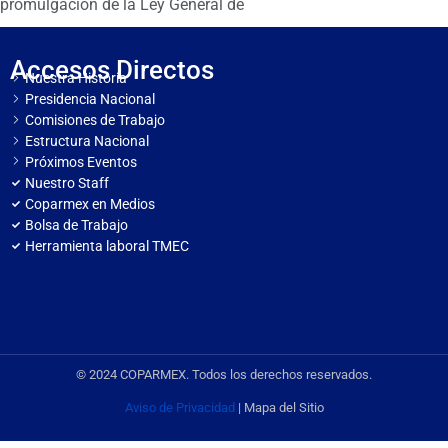
promulgación de la Ley General de
Accesos Directos
Nuestra Historia
Presidencia Nacional
Comisiones de Trabajo
Estructura Nacional
Próximos Eventos
Nuestro Staff
Coparmex en Medios
Bolsa de Trabajo
Herramienta laboral TMEC
© 2024 COPARMEX. Todos los derechos reservados.
Aviso de Privacidad
| Mapa del Sitio