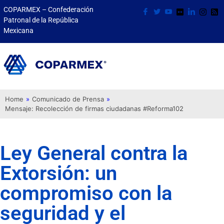
COPARMEX – Confederación
Patronal de la República
Mexicana
Home
»
Comunicado de Prensa
»
Mensaje: Recolección de firmas ciudadanas #Reforma102
Ley General contra la
Extorsión: un
compromiso con la
seguridad y el