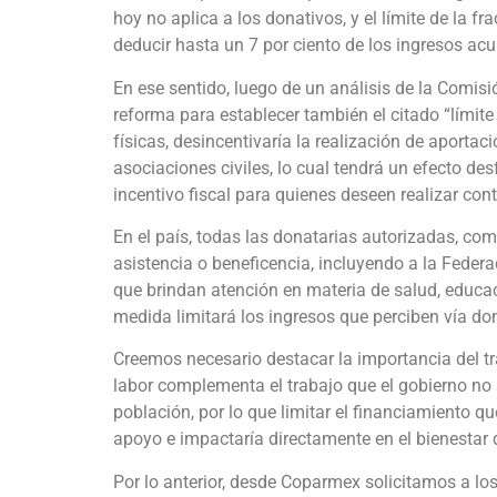
hoy no aplica a los donativos, y el límite de la fr
deducir hasta un 7 por ciento de los ingresos ac
En ese sentido, luego de un análisis de la Comis
reforma para establecer también el citado “límit
físicas, desincentivaría la realización de aporta
asociaciones civiles, lo cual tendrá un efecto de
incentivo fiscal para quienes deseen realizar con
En el país, todas las donatarias autorizadas, com
asistencia o beneficencia, incluyendo a la Federac
que brindan atención en materia de salud, educac
medida limitará los ingresos que perciben vía do
Creemos necesario destacar la importancia del tra
labor complementa el trabajo que el gobierno no 
población, por lo que limitar el financiamiento q
apoyo e impactaría directamente en el bienestar d
Por lo anterior, desde Coparmex solicitamos a l