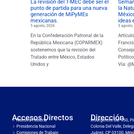
La revisión del T-MEC debe ser el
Semana
punto de partida para una nueva
la Nat
generación de MiPyMEs
México
mexicanas.
ideas 
5 agosto, 2026
5 agosto,
En la Confederación Patronal de la
Artícul
República Mexicana (COPARMEX)
Francis
sostenemos que la revisión del
Conseje
Tratado entre México, Estados
Polític
Unidos y
Vía: @
Accesos Directos
Dirección
Nuestra Historia
Insurgentes Sur 950, Pi
Presidencia Nacional
Colonia Del Valle, Dele
Comisiones de Trabajo
Juárez, CP 03100, Méxi