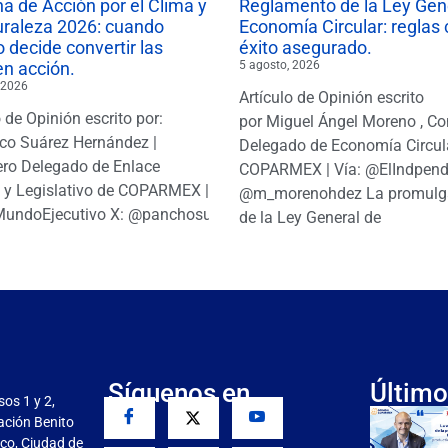
 de Acción por el Clima y
Reglamento de la Ley Gen
uraleza 2026: cuando
Economía Circular: reglas 
 decide convertir las
éxito asegurado.
en acción.
5 agosto, 2026
 2026
Artículo de Opinión escrito
o de Opinión escrito por:
por Miguel Ángel Moreno , Co
co Suárez Hernández |
Delegado de Economía Circul
ro Delegado de Enlace
COPARMEX | Vía: @ElIndpendi
o y Legislativo de COPARMEX |
@m_morenohdez La promulg
MundoEjecutivo X: @panchosuarezh
de la Ley General de
Síguenos en
Último
sos 1 y 2,
gación Benito
co, Ciudad de