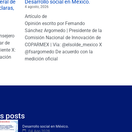
eral de
Desarrollo social en México.
claras,
4 agosto, 2026
Artículo de
Opinión escrito por Fernando
Sánchez Argomedo | Presidente de la
nsejero
Comisión Nacional de Innovación de
ar de
COPARMEX | Vía: @elsolde_mexico X:
ente X:
@fsargomedo De acuerdo con la
ación
medición oficial
s posts
Desarrollo social en México.
04 Ago 2026