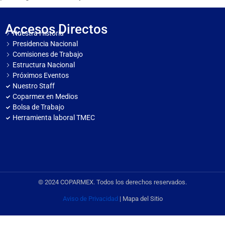
Accesos Directos
Nuestra Historia
Presidencia Nacional
Comisiones de Trabajo
Estructura Nacional
Próximos Eventos
Nuestro Staff
Coparmex en Medios
Bolsa de Trabajo
Herramienta laboral TMEC
© 2024 COPARMEX. Todos los derechos reservados.
Aviso de Privacidad
| Mapa del Sitio