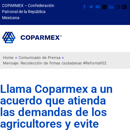
COPARMEX – Confederación
Patronal de la República
Mexicana
Home
»
Comunicado de Prensa
»
Mensaje: Recolección de firmas ciudadanas #Reforma102
Llama Coparmex a un
acuerdo que atienda
las demandas de los
agricultores y evite