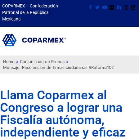
COPARMEX – Confederación
Patronal de la República
Mexicana
Home
»
Comunicado de Prensa
»
Mensaje: Recolección de firmas ciudadanas #Reforma102
Llama Coparmex al
Congreso a lograr una
Fiscalía autónoma,
independiente y eficaz