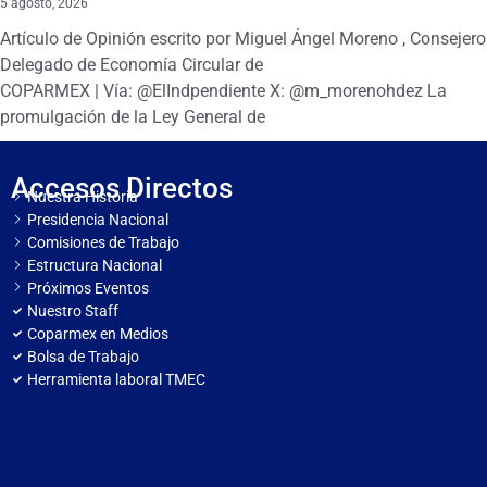
5 agosto, 2026
Artículo de Opinión escrito por Miguel Ángel Moreno , Consejero
Delegado de Economía Circular de
COPARMEX | Vía: @ElIndpendiente X: @m_morenohdez La
promulgación de la Ley General de
Accesos Directos
Nuestra Historia
Presidencia Nacional
Comisiones de Trabajo
Estructura Nacional
Próximos Eventos
Nuestro Staff
Coparmex en Medios
Bolsa de Trabajo
Herramienta laboral TMEC