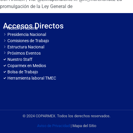
promulgación de la Ley General de
Accesos Directos
Nuestra Historia
Presidencia Nacional
Comisiones de Trabajo
Estructura Nacional
Próximos Eventos
Nuestro Staff
Coparmex en Medios
Bolsa de Trabajo
Herramienta laboral TMEC
© 2024 COPARMEX. Todos los derechos reservados.
Aviso de Privacidad
| Mapa del Sitio