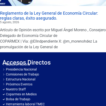
Reglamento de la Ley General de Economía Circular:
reglas claras, éxito asegurado.
5 agosto, 2026
Artículo de Opinión escrito por Miguel Ángel Moreno , Consejero
Delegado de Economía Circular de
COPARMEX | Vía: @ElIndpendiente X: @m_morenohdez La
promulgación de la Ley General de
Accesos Directos
Nuestra Historia
Presidencia Nacional
Comisiones de Trabajo
Estructura Nacional
Próximos Eventos
Nuestro Staff
Coparmex en Medios
Bolsa de Trabajo
Herramienta laboral TMEC