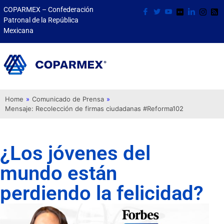
COPARMEX – Confederación
Patronal de la República
Mexicana
Home
»
Comunicado de Prensa
»
Mensaje: Recolección de firmas ciudadanas #Reforma102
¿Los jóvenes del
mundo están
perdiendo la felicidad?