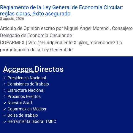
Reglamento de la Ley General de Economía Circular:
reglas claras, éxito asegurado.
5 agosto, 2026
Artículo de Opinión escrito por Miguel Ángel Moreno , Consejero
Delegado de Economía Circular de
COPARMEX | Vía: @ElIndpendiente X: @m_morenohdez La
promulgación de la Ley General de
Accesos Directos
Nuestra Historia
Presidencia Nacional
Comisiones de Trabajo
Estructura Nacional
Próximos Eventos
Nuestro Staff
Coparmex en Medios
Bolsa de Trabajo
Herramienta laboral TMEC