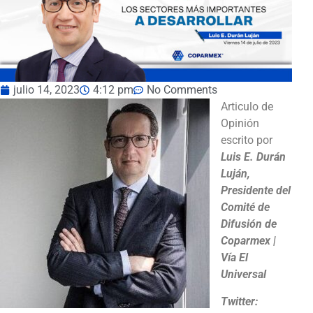
julio 14, 2023
4:12 pm
No Comments
Articulo de
Opinión
escrito por
Luis E. Durán
Luján,
Presidente del
Comité de
Difusión de
Coparmex |
Vía El
Universal
Twitter: