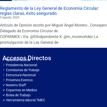
Reglamento de la Ley General de Economía Circular:
reglas claras, éxito asegurado.
5 agosto, 2026
Artículo de Opinión escrito por Miguel Ángel Moreno , Consejero
Delegado de Economía Circular de
COPARMEX | Vía: @ElIndpendiente X: @m_morenohdez La
promulgación de la Ley General de
Accesos Directos
Nuestra Historia
Presidencia Nacional
Comisiones de Trabajo
Estructura Nacional
Próximos Eventos
Nuestro Staff
Coparmex en Medios
Bolsa de Trabajo
Herramienta laboral TMEC