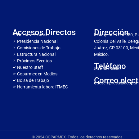
Accesos Directos
Dirección
Nuestra Historia
Insurgentes Sur 950, Pi
Presidencia Nacional
Colonia Del Valle, Dele
Comisiones de Trabajo
Juárez, CP 03100, Méxi
Estructura Nacional
México.
Próximos Eventos
Teléfono
Nuestro Staff
55 5682 5466
Coparmex en Medios
Correo elect
Bolsa de Trabajo
gdesempresas@copar
Herramienta laboral TMEC
© 2024 COPARMEX. Todos los derechos reservados.