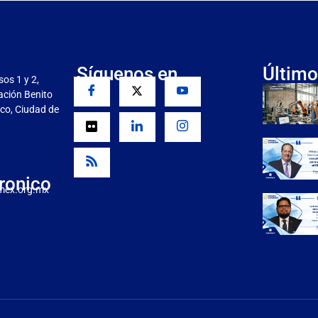
Síguenos en
Último
sos 1 y 2,
gación Benito
co, Ciudad de
ronico
mex.org.mx