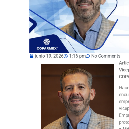
junio 19, 2026
1:16 pm
No Comments
Artí
Vice
COPA
Hace
encu
empr
vice
Empr
prot