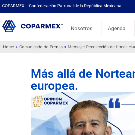
COPARMEX – Confederación Patronal de la República Mexicana
Nosotros
Agenda
Home
»
Comunicado de Prensa
»
Mensaje: Recolección de firmas ci
Más allá de Nortea
europea.