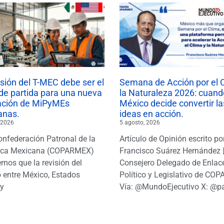
isión del T-MEC debe ser el
Semana de Acción por el 
de partida para una nueva
la Naturaleza 2026: cuand
ación de MiPyMEs
México decide convertir la
anas.
ideas en acción.
 2026
5 agosto, 2026
onfederación Patronal de la
Artículo de Opinión escrito po
ica Mexicana (COPARMEX)
Francisco Suárez Hernández 
mos que la revisión del
Consejero Delegado de Enlac
 entre México, Estados
Político y Legislativo de CO
y
Vía: @MundoEjecutivo X: @p