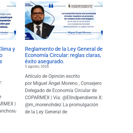
Clima y
Reglamento de la Ley General de
o
Economía Circular: reglas claras,
s
éxito asegurado.
5 agosto, 2026
Artículo de Opinión escrito
r:
por Miguel Ángel Moreno , Consejero
|
Delegado de Economía Circular de
e
COPARMEX | Vía: @ElIndpendiente X:
PARMEX |
@m_morenohdez La promulgación
anchosuarezh
de la Ley General de