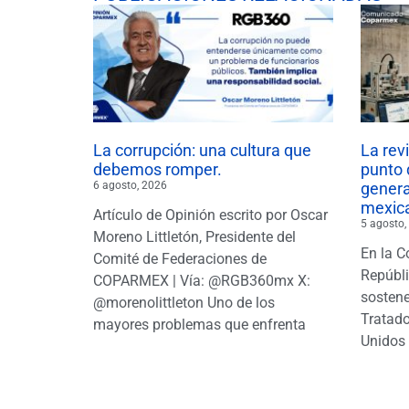
La corrupción: una cultura que
La rev
debemos romper.
punto 
6 agosto, 2026
gener
mexic
Artículo de Opinión escrito por Oscar
5 agosto,
Moreno Littletón, Presidente del
En la C
Comité de Federaciones de
Repúbl
COPARMEX | Vía: @RGB360mx X:
sostene
@morenolittleton Uno de los
Tratado
mayores problemas que enfrenta
Unidos 