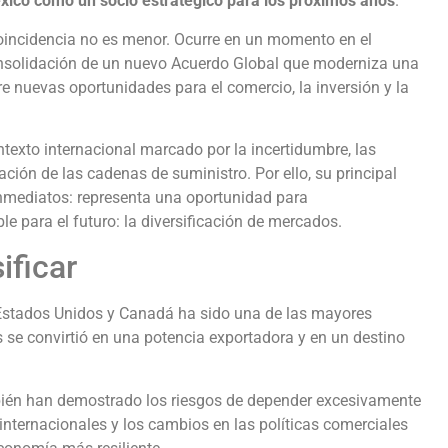
xico como un socio estratégico para los próximos años
.
oincidencia no es menor. Ocurre en un momento en el
nsolidación de un nuevo Acuerdo Global que moderniza una
 nuevas oportunidades para el comercio, la inversión y la
texto internacional marcado por la incertidumbre, las
ción de las cadenas de suministro. Por ello, su principal
inmediatos: representa una oportunidad para
e para el futuro: la diversificación de mercados.
ificar
Estados Unidos y Canadá ha sido una de las mayores
ís se convirtió en una potencia exportadora y en un destino
bién han demostrado los riesgos de depender excesivamente
internacionales y los cambios en las políticas comerciales