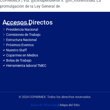
COPARMEX | Vía: @ElIndpendiente X: @m_morenohdez La
promulgación de la Ley General de
Accesos Directos
Nuestra Historia
Presidencia Nacional
Comisiones de Trabajo
Estructura Nacional
Próximos Eventos
Nuestro Staff
Coparmex en Medios
Bolsa de Trabajo
Herramienta laboral TMEC
© 2024 COPARMEX. Todos los derechos reservados.
Aviso de Privacidad
| Mapa del Sitio