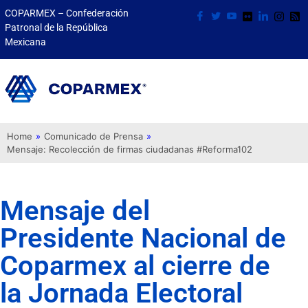
COPARMEX – Confederación
Patronal de la República
Mexicana
Home
»
Comunicado de Prensa
»
Mensaje: Recolección de firmas ciudadanas #Reforma102
Mensaje del
Presidente Nacional de
Coparmex al cierre de
la Jornada Electoral