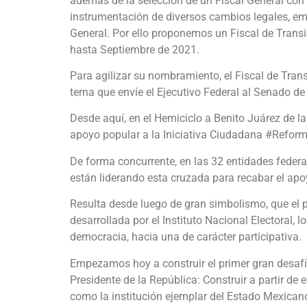
además de la selección de un Fiscal General con l
instrumentación de diversos cambios legales, e
General. Por ello proponemos un Fiscal de Transi
hasta Septiembre de 2021.
Para agilizar su nombramiento, el Fiscal de Trans
terna que envíe el Ejecutivo Federal al Senado de
Desde aquí, en el Hemiciclo a Benito Juárez de l
apoyo popular a la Iniciativa Ciudadana #Refor
De forma concurrente, en las 32 entidades feder
están liderando esta cruzada para recabar el apoy
Resulta desde luego de gran simbolismo, que el pr
desarrollada por el Instituto Nacional Electoral,
democracia, hacia una de carácter participativa.
Empezamos hoy a construir el primer gran desafío
Presidente de la República: Construir a partir de 
como la institución ejemplar del Estado Mexican