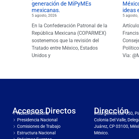
generación de MiPyMEs
México
mexicanas.
ideas 
5 agosto, 2026
5 agosto,
En la Confederación Patronal de la
Artícul
República Mexicana (COPARMEX)
Francis
sostenemos que la revisión del
Conseje
Tratado entre México, Estados
Polític
Unidos y
Vía: @
Accesos Directos
Dirección
Nuestra Historia
Insurgentes Sur 950, Pi
Presidencia Nacional
Colonia Del Valle, Dele
Comisiones de Trabajo
Juárez, CP 03100, Méxi
Estructura Nacional
México.