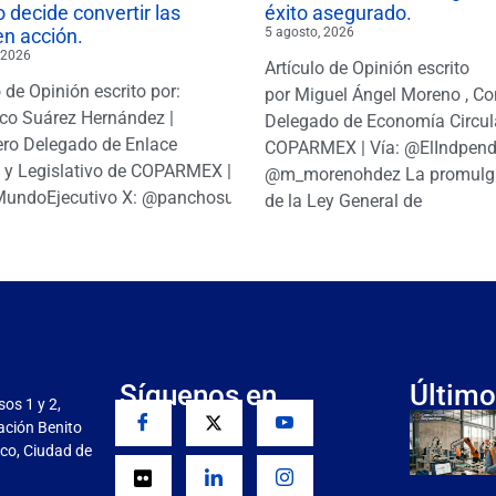
 decide convertir las
éxito asegurado.
en acción.
5 agosto, 2026
 2026
Artículo de Opinión escrito
o de Opinión escrito por:
por Miguel Ángel Moreno , Co
co Suárez Hernández |
Delegado de Economía Circul
ro Delegado de Enlace
COPARMEX | Vía: @ElIndpendi
o y Legislativo de COPARMEX |
@m_morenohdez La promulg
MundoEjecutivo X: @panchosuarezh
de la Ley General de
Síguenos en
Último
sos 1 y 2,
gación Benito
co, Ciudad de