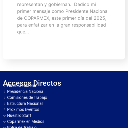
representan y gobiernan. Dedico mi
primer mensaje como Presidente Nacional
de COPARMEX, este primer día del 2025,
para enfatizar en la gran responsabilidad
que…
Accesos Directos
Nuestra Historia
Presidencia Nacional
Comisiones de Trabajo
Estructura Nacional
Próximos Eventos
Nuestro Staff
Coparmex en Medios
Bolsa de Trabajo