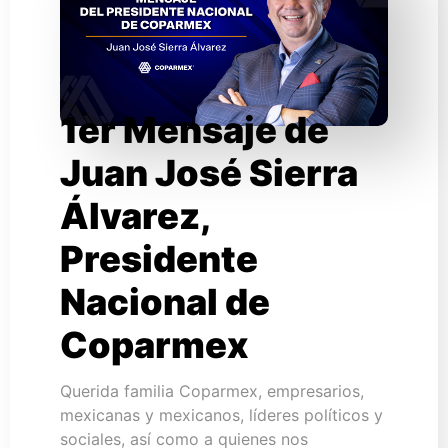
1er Mensaje de
Juan José Sierra
Álvarez,
Presidente
Nacional de
Coparmex
Querida familia Coparmex, empresarios,
mexicanas y mexicanos, líderes políticos y
sociales, así como a quienes nos