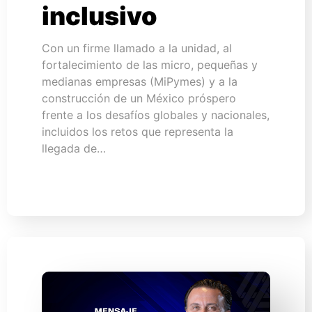
inclusivo
Con un firme llamado a la unidad, al
fortalecimiento de las micro, pequeñas y
medianas empresas (MiPymes) y a la
construcción de un México próspero
frente a los desafíos globales y nacionales,
incluidos los retos que representa la
llegada de…