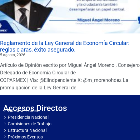
Reglamento de la Ley General de Economía Circular:
reglas claras, éxito asegurado.
5 agosto, 2026
Artículo de Opinión escrito por Miguel Ángel Moreno , Consejero
Delegado de Economía Circular de
COPARMEX | Vía: @ElIndpendiente X: @m_morenohdez La
promulgación de la Ley General de
Accesos Directos
Nuestra Historia
Presidencia Nacional
Comisiones de Trabajo
Estructura Nacional
Próximos Eventos