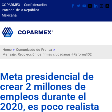
COPARMEX – Confederación
Patronal de la República
Mexicana
Home
»
Comunicado de Prensa
»
Mensaje: Recolección de firmas ciudadanas #Reforma102
Meta presidencial de
crear 2 millones de
empleos durante el
2020, es poco realista