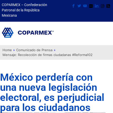
COPARMEX – Confederación
Patronal de la República
Mexicana
Home
»
Comunicado de Prensa
»
Mensaje: Recolección de firmas ciudadanas #Reforma102
México perdería con
una nueva legislación
electoral, es perjudicial
para los ciudadanos