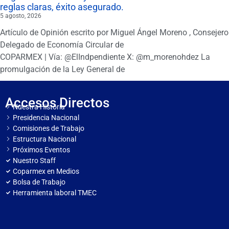
reglas claras, éxito asegurado.
5 agosto, 2026
Artículo de Opinión escrito por Miguel Ángel Moreno , Consejero
Delegado de Economía Circular de
COPARMEX | Vía: @ElIndpendiente X: @m_morenohdez La
promulgación de la Ley General de
Accesos Directos
Nuestra Historia
Presidencia Nacional
Comisiones de Trabajo
Estructura Nacional
Próximos Eventos
Nuestro Staff
Coparmex en Medios
Bolsa de Trabajo
Herramienta laboral TMEC