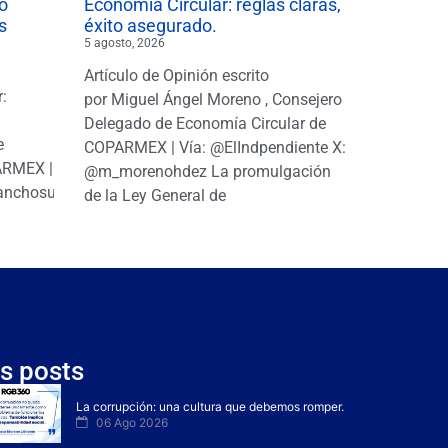
o
Economía Circular: reglas claras,
s
éxito asegurado.
5 agosto, 2026
Artículo de Opinión escrito
r:
por Miguel Ángel Moreno , Consejero
|
Delegado de Economía Circular de
e
COPARMEX | Vía: @ElIndpendiente X:
PARMEX |
@m_morenohdez La promulgación
anchosuarezh
de la Ley General de
s posts
La corrupción: una cultura que debemos romper.
06 Ago 2026