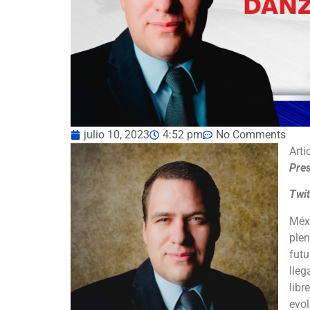
julio 10, 2023
4:52 pm
No Comments
Arti
Pres
Twit
Méxi
plen
futu
lleg
libr
evol