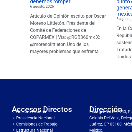
debemos romper.
punto 
6 agosto, 2026
gener
mexic
Artículo de Opinión escrito por Oscar
5 agosto,
Moreno Littletón, Presidente del
En la C
Comité de Federaciones de
Repúbl
COPARMEX | Vía: @RGB360mx X:
sostene
@morenolittleton Uno de los
Tratado
mayores problemas que enfrenta
Unidos 
Accesos Directos
Dirección
Nuestra Historia
Insurgentes Sur 950, Pi
Presidencia Nacional
Colonia Del Valle, Dele
Comisiones de Trabajo
Juárez, CP 03100, Méxi
Estructura Nacional
México.