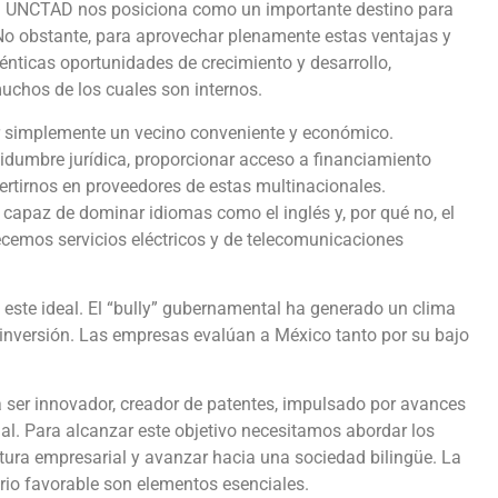
 la UNCTAD nos posiciona como un importante destino para
 No obstante, para aprovechar plenamente estas ventajas y
ténticas oportunidades de crecimiento y desarrollo,
uchos de los cuales son internos.
r simplemente un vecino conveniente y económico.
rtidumbre jurídica, proporcionar acceso a financiamiento
rtirnos en proveedores de estas multinacionales.
capaz de dominar idiomas como el inglés y, por qué no, el
recemos servicios eléctricos y de telecomunicaciones
 este ideal. El “bully” gubernamental ha generado un clima
 inversión. Las empresas evalúan a México tanto por su bajo
a ser innovador, creador de patentes, impulsado por avances
cial. Para alcanzar este objetivo necesitamos abordar los
tura empresarial y avanzar hacia una sociedad bilingüe. La
orio favorable son elementos esenciales.