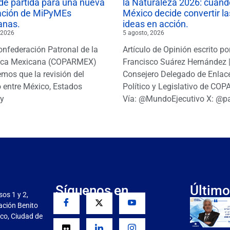
de partida para una nueva
la Naturaleza 2026: cuand
ación de MiPyMEs
México decide convertir la
anas.
ideas en acción.
 2026
5 agosto, 2026
onfederación Patronal de la
Artículo de Opinión escrito po
ica Mexicana (COPARMEX)
Francisco Suárez Hernández 
mos que la revisión del
Consejero Delegado de Enlac
 entre México, Estados
Político y Legislativo de CO
y
Vía: @MundoEjecutivo X: @p
Síguenos en
Último
sos 1 y 2,
gación Benito
co, Ciudad de