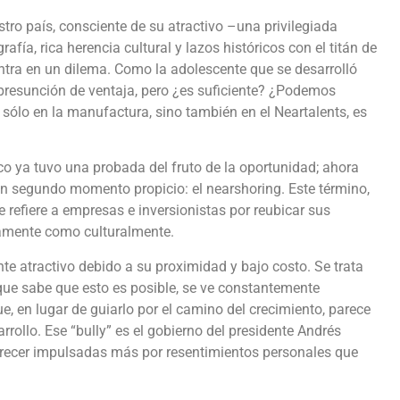
tro país, consciente de su atractivo –una privilegiada
rafía, rica herencia cultural y lazos históricos con el titán de
tra en un dilema. Como la adolescente que se desarrolló
presunción de ventaja, pero ¿es suficiente? ¿Podemos
 sólo en la manufactura, sino también en el Neartalents, es
co ya tuvo una probada del fruto de la oportunidad; ahora
n segundo momento propicio: el nearshoring. Este término,
 refiere a empresas e inversionistas por reubicar sus
camente como culturalmente.
 atractivo debido a su proximidad y bajo costo. Se trata
que sabe que esto es posible, se ve constantemente
e, en lugar de guiarlo por el camino del crecimiento, parece
ollo. Ese “bully” es el gobierno del presidente Andrés
arecer impulsadas más por resentimientos personales que