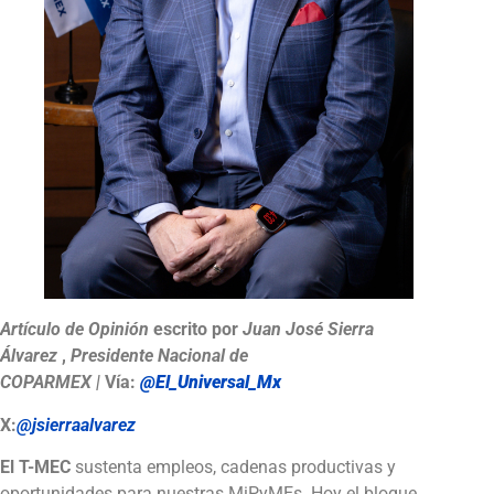
Artículo de Opinión
escrito por
Juan José Sierra
Álvarez
,
Presidente Nacional de
COPARMEX |
Vía:
@El_Universal_Mx
X:
@jsierraalvarez
El T-MEC
sustenta empleos, cadenas productivas y
oportunidades para nuestras MiPyMEs. Hoy el bloque