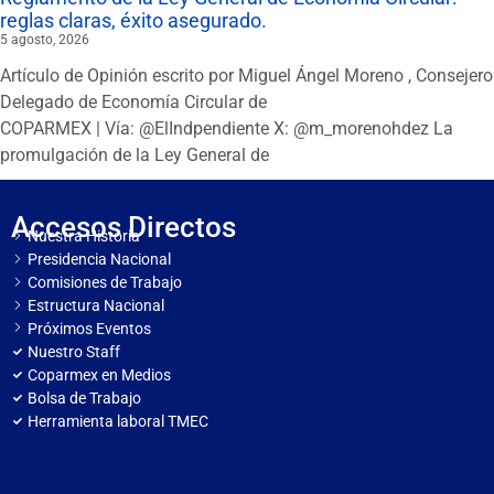
reglas claras, éxito asegurado.
5 agosto, 2026
Artículo de Opinión escrito por Miguel Ángel Moreno , Consejero
Delegado de Economía Circular de
COPARMEX | Vía: @ElIndpendiente X: @m_morenohdez La
promulgación de la Ley General de
Accesos Directos
Nuestra Historia
Presidencia Nacional
Comisiones de Trabajo
Estructura Nacional
Próximos Eventos
Nuestro Staff
Coparmex en Medios
Bolsa de Trabajo
Herramienta laboral TMEC