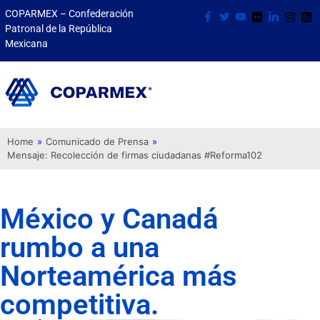
COPARMEX – Confederación
Patronal de la República
Mexicana
Home
»
Comunicado de Prensa
»
Mensaje: Recolección de firmas ciudadanas #Reforma102
México y Canadá
rumbo a una
Norteamérica más
competitiva.